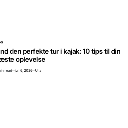
OG
STED
ind den perfekte tur i kajak: 10 tips til din
æste oplevelse
in read
juli 6, 2026
Ulla
imated
ad
e