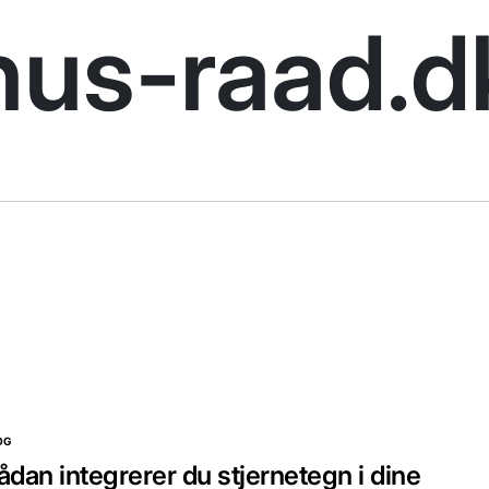
hus-raad.d
OG
STED
ådan integrerer du stjernetegn i dine