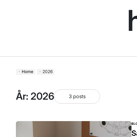
Skip
to
content
Home
2026
År:
2026
3 posts
BL
PO
IN
S