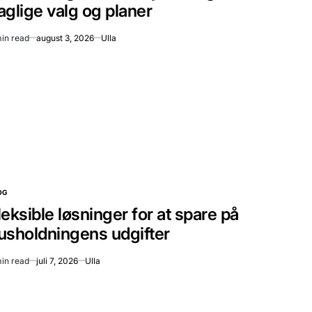
aglige valg og planer
in read
august 3, 2026
Ulla
imated
ad
e
OG
STED
leksible løsninger for at spare på
usholdningens udgifter
in read
juli 7, 2026
Ulla
imated
ad
e